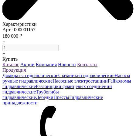
Характеристики
Арт.: 000001157
180 000 ₽
−
+
Купить
Каталог
Акции
Компания
Новости
Контакты
Продукция
Домкраты гидравлические
Съёмники гидравлические
Насосы
ручные гидравлические
Насосные электростанции
Гайколомы
гидравлические
Разгонщики фланцевых соединений
гидравлические
Трубогибы
гидравлические
Лебедки
Прессы
Гидравлические
принадлежности