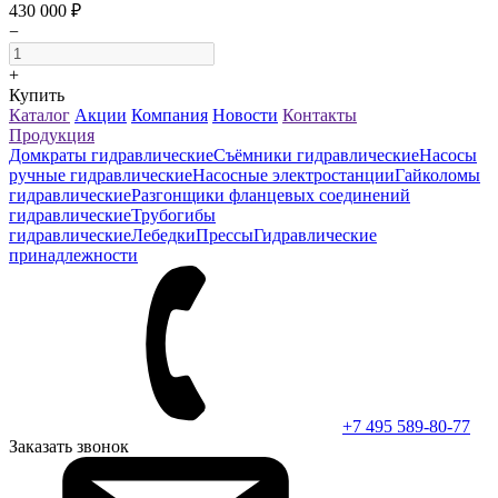
430 000 ₽
−
+
Купить
Каталог
Акции
Компания
Новости
Контакты
Продукция
Домкраты гидравлические
Съёмники гидравлические
Насосы
ручные гидравлические
Насосные электростанции
Гайколомы
гидравлические
Разгонщики фланцевых соединений
гидравлические
Трубогибы
гидравлические
Лебедки
Прессы
Гидравлические
принадлежности
+7 495 589-80-77
Заказать звонок