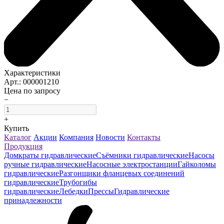
Характеристики
Арт.: 000001210
Цена по запросу
−
+
Купить
Каталог
Акции
Компания
Новости
Контакты
Продукция
Домкраты гидравлические
Съёмники гидравлические
Насосы
ручные гидравлические
Насосные электростанции
Гайколомы
гидравлические
Разгонщики фланцевых соединений
гидравлические
Трубогибы
гидравлические
Лебедки
Прессы
Гидравлические
принадлежности